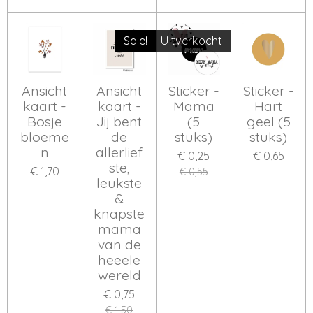
Sale!
Uitverkocht
Ansicht
Ansicht
Sticker -
Sticker -
kaart -
kaart -
Mama
Hart
Bosje
Jij bent
(5
geel (5
bloeme
de
stuks)
stuks)
n
allerlief
€ 0,25
€ 0,65
ste,
€ 1,70
€ 0,55
leukste
&
knapste
mama
van de
heeele
wereld
€ 0,75
€ 1,50