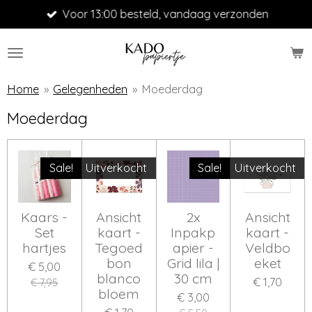
Voor 13:00 besteld, vandaag verzonden
Ga
direct
naar
de
hoofdinhoud
Home
»
Gelegenheden
»
Moederdag
Moederdag
Sale!
Uitverkocht
Sale!
Uitverkocht
Kaars -
Ansicht
2x
Ansicht
Set
kaart -
Inpakp
kaart -
hartjes
Tegoed
apier -
Veldbo
bon
Grid lila |
eket
€ 5,00
blanco
30 cm
€ 1,70
€ 7,95
bloem
€ 3,00