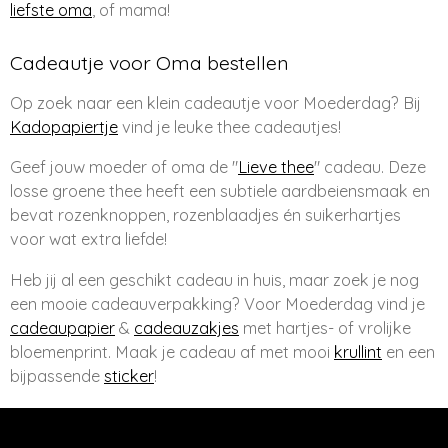
liefste oma
, of mama!
Cadeautje voor Oma bestellen
Op zoek naar een klein cadeautje voor Moederdag? Bij
Kadopapiertje
vind je leuke thee cadeautjes!
Geef jouw moeder of oma de "
Lieve thee
" cadeau. Deze
losse groene thee heeft een subtiele aardbeiensmaak en
bevat rozenknoppen, rozenblaadjes én suikerhartjes
voor wat extra liefde!
Heb jij al een geschikt cadeau in huis, maar zoek je nog
een mooie cadeauverpakking? Voor Moederdag vind je
cadeaupapier
&
cadeauzakjes
met hartjes- of vrolijke
bloemenprint. Maak je cadeau af met mooi
krullint
en een
bijpassende
sticker
!