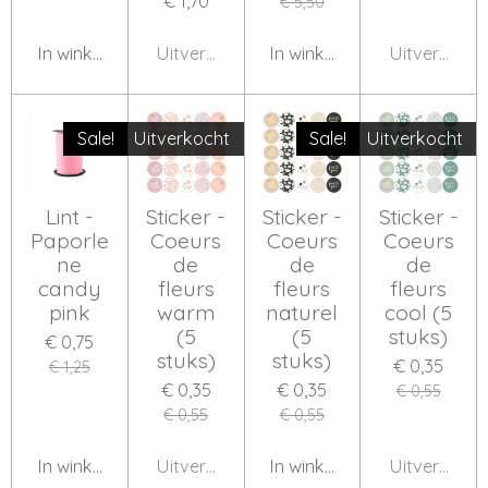
€ 1,70
€ 5,50
In winkelwagen
Uitverkocht
In winkelwagen
Uitverkocht
Sale!
Uitverkocht
Sale!
Uitverkocht
Lint -
Sticker -
Sticker -
Sticker -
Paporle
Coeurs
Coeurs
Coeurs
ne
de
de
de
candy
fleurs
fleurs
fleurs
pink
warm
naturel
cool (5
(5
(5
stuks)
€ 0,75
stuks)
stuks)
€ 0,35
€ 1,25
€ 0,35
€ 0,35
€ 0,55
€ 0,55
€ 0,55
In winkelwagen
Uitverkocht
In winkelwagen
Uitverkocht