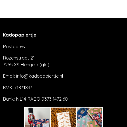
l
e
a
l
e
l
r
e
n
e
n
Kadopapiertje
Postadres:
Rozenstraat 21
7255 XS Hengelo (gld)
Email:
info@kadopapiertje.nl
KVK: 71831843
Bank: NL14 RABO 0373 1472 60