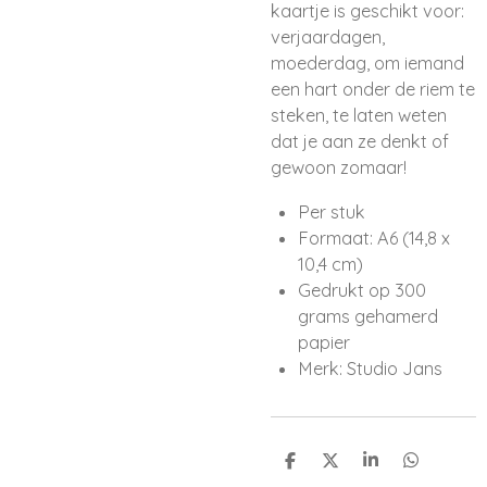
kaartje is geschikt voor:
verjaardagen,
moederdag, om iemand
een hart onder de riem te
steken, te laten weten
dat je aan ze denkt of
gewoon zomaar!
Per stuk
Formaat: A6 (14,8 x
10,4 cm)
Gedrukt op 300
grams gehamerd
papier
Merk: Studio Jans
D
D
S
D
e
e
h
e