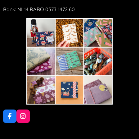
Bank: NL14 RABO 0373 1472 60
F
I
a
n
c
s
e
t