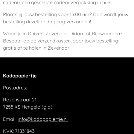
cadeau, een geschikte cadeauverpakking in huis.
Plaats jij jouw bestelling voor 13:00 uur? Dan wordt jouw
bestelling dezelfde dag nog verzonden!
Woon je in Duiven, Zevenaar, Didam of Rijnwaarden?
Bespaar op de verzendkosten, door jouw bestelling
gratis af te halen in Zevenaar!
Kadopapiertje
Postadres:
Rozenstraat 21
7255 XS Hengelo (gld)
Email:
info@kadopapiertje.nl
KVK: 71831843