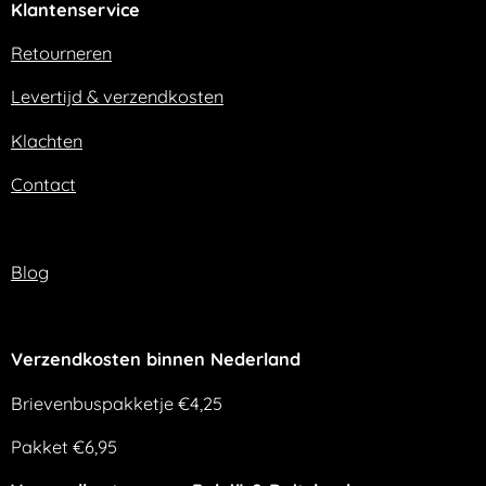
Klantenservice
b
a
o
g
o
r
Retourneren
k
a
m
Levertijd & verzendkosten
Klachten
Contact
Blog
Verzendkosten binnen Nederland
Brievenbuspakketje €4,25
Pakket €6,95