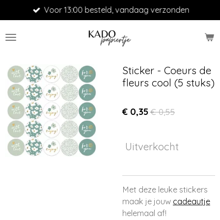
Voor 13:00 besteld, vandaag verzonden
Ga
direct
naar
de
hoofdinhoud
Sticker - Coeurs de
fleurs cool (5 stuks)
€ 0,35
€ 0,55
Uitverkocht
Met deze leuke stickers
maak je jouw
cadeautje
helemaal af!