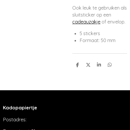
Ook leuk te gebruiken als
sluitsticker op een
cadeauzakje
of envelop.
5 stickers
Formaat: 50 mm
D
D
S
D
e
e
h
e
l
e
a
l
e
l
r
e
n
e
n
Kadopapiertje
Postadres: