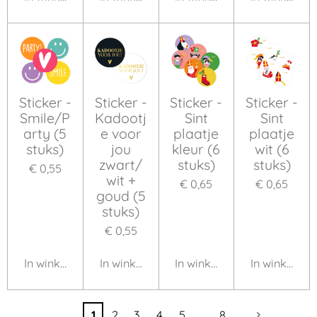
Sticker -
Sticker -
Sticker -
Sticker -
Smile/P
Kadootj
Sint
Sint
arty (5
e voor
plaatje
plaatje
stuks)
jou
kleur (6
wit (6
zwart/
stuks)
stuks)
€ 0,55
wit +
€ 0,65
€ 0,65
goud (5
stuks)
€ 0,55
In winkelwagen
In winkelwagen
In winkelwagen
In winkelwa
1
2
3
4
5
8