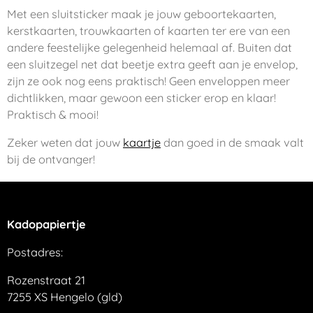
Met een sluitsticker maak je jouw geboortekaarten,
kerstkaarten, trouwkaarten of kaarten ter ere van een
andere feestelijke gelegenheid helemaal af. Buiten dat
een sluitzegel net dat beetje extra geeft aan je envelop,
zijn ze ook nog eens praktisch! Geen enveloppen meer
dichtlikken, maar gewoon een sticker erop en klaar!
Praktisch & mooi!
Zeker weten dat jouw
kaartje
dan goed in de smaak valt
bij de ontvanger!
Kadopapiertje
Postadres:
Rozenstraat 21
7255 XS Hengelo (gld)