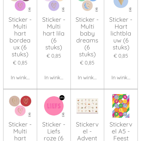
Sticker -
Sticker -
Sticker -
Sticker -
Multi
Multi
Multi
Hart
hart
hart lila
baby
lichtbla
bordea
(6
dreams
uw (6
ux (6
stuks)
(6
stuks)
stuks)
stuks)
€ 0,85
€ 0,85
€ 0,85
€ 0,85
In winkelwagen
In winkelwagen
In winkelwagen
In winkelwa
Sticker -
Sticker -
Stickerv
Stickerv
Multi
Liefs
el -
el A5 -
hart
roze (6
Advent
Feest