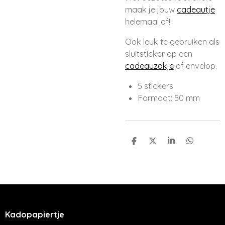
maak je jouw
cadeautje
helemaal af!
Ook leuk te gebruiken als
sluitsticker op een
cadeauzakje
of envelop.
5 stickers
Formaat: 50 mm
D
D
S
D
e
e
h
e
l
e
a
l
e
l
r
e
n
e
n
Kadopapiertje