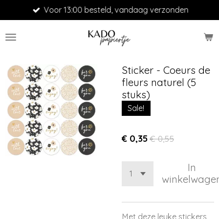
Voor 13:00 besteld, vandaag verzonden
Ga
direct
naar
de
hoofdinhoud
Sticker - Coeurs de
fleurs naturel (5
stuks)
Sale!
€ 0,35
€ 0,55
In
winkelwage
Met deze leuke stickers