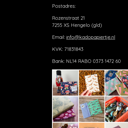
Postadres:
Rozenstraat 21
7255 XS Hengelo (gld)
Email:
info@kadopapiertje.nl
KVK: 71831843
Bank: NL14 RABO 0373 1472 60