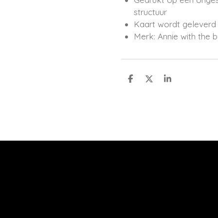
structuur
Kaart wordt geleverd i
Merk: Annie with the
D
D
S
e
e
h
l
e
a
e
l
r
n
e