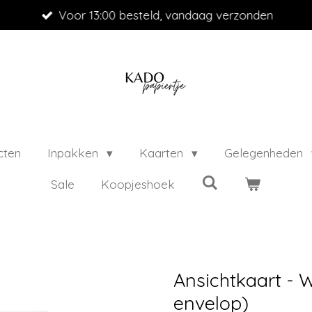
Voor 13:00 besteld, vandaag verzonden
cten
Inpakken
Kaarten
Gelegenheden
Sale
Koopjeshoek
Ansichtkaart - Wa
envelop)