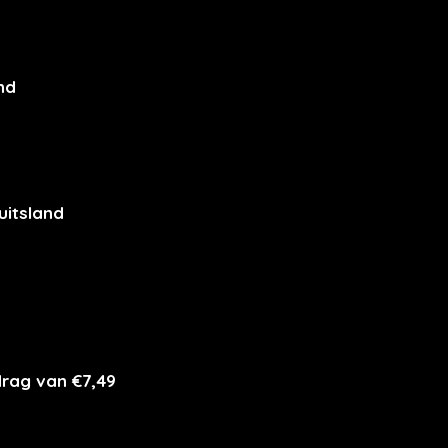
nd
uitsland
drag van €7,49