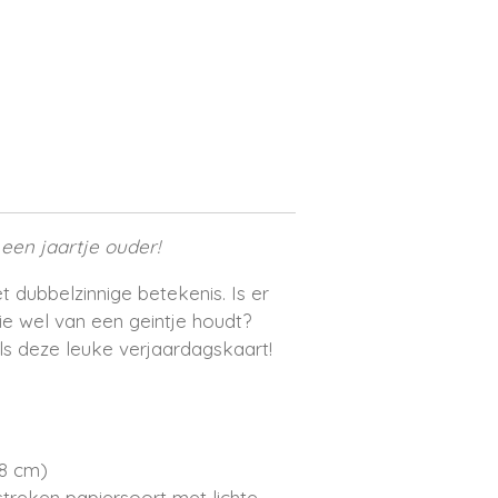
 een jaartje ouder!
 dubbelzinnige betekenis. Is er
ie wel van een geintje houdt?
ls deze leuke verjaardagskaart!
,8 cm)
treken papiersoort met lichte