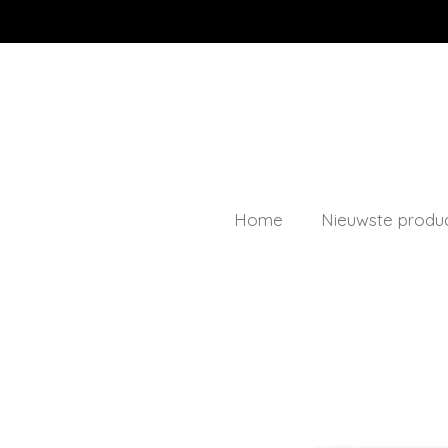
Ga
direct
naar
de
hoofdinhoud
Home
Nieuwste produ