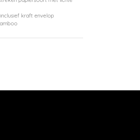
nclusief kraft envelop
 bamboo