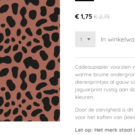
€ 1,75
€ 2,75
In winkelw
Cadeaupapier voorzien v
warme bruine ondergro
dierenprintjes al gauw ov
jaguarprint rustig aan d
kleuren.
Door de stevigheid is di
voor het kaften van (kle
Let op: Het merk staat i