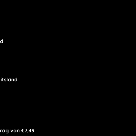
nd
itsland
rag van €7,49