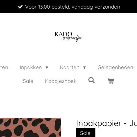
Voor 13:00 besteld, vandaag verzonden
cten
Inpakken
Kaarten
Gelegenheden
Sale
Koopjeshoek
Inpakpapier - J
Sale!