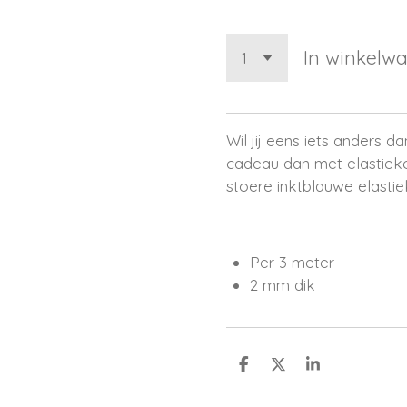
In winkelw
Wil jij eens iets anders d
cadeau dan met elastieke
stoere inktblauwe elastie
Per 3 meter
2 mm dik
D
D
S
e
e
h
l
e
a