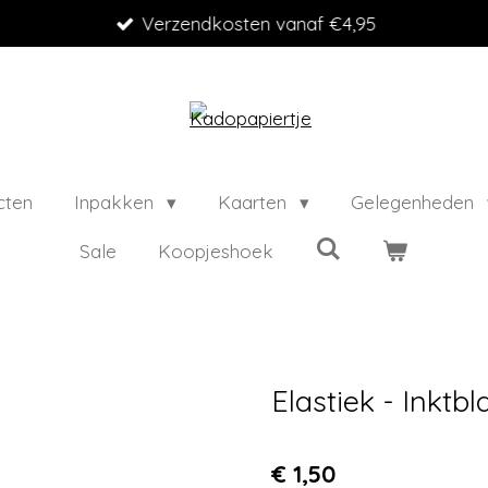
Verzendkosten vanaf €4,95
cten
Inpakken
Kaarten
Gelegenheden
Sale
Koopjeshoek
Elastiek - Inktb
€ 1,50