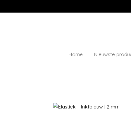
Ga
direct
naar
de
hoofdinhoud
Home
Nieuwste produ