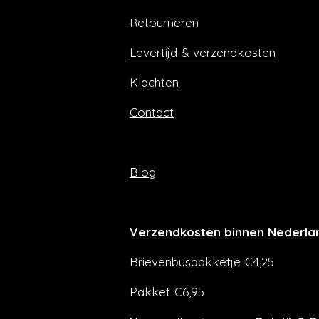
o
g
Retourneren
o
r
k
a
m
Levertijd & verzendkosten
Klachten
Contact
Blog
Verzendkosten binnen Nederla
Brievenbuspakketje €4,25
Pakket €6,95