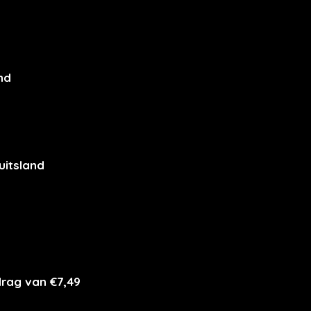
nd
uitsland
drag van €7,49