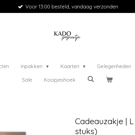
Voor 13:00 besteld, vandaag verzonden
cten
Inpakken
Kaarten
Gelegenheden
Sale
Koopjeshoek
Cadeauzakje | L 
stuks)