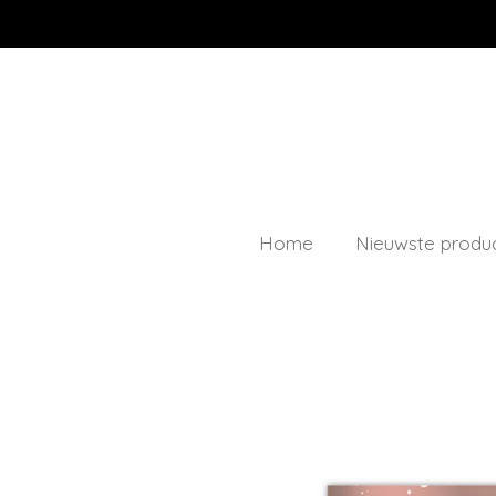
Ga
direct
naar
de
hoofdinhoud
Home
Nieuwste produ