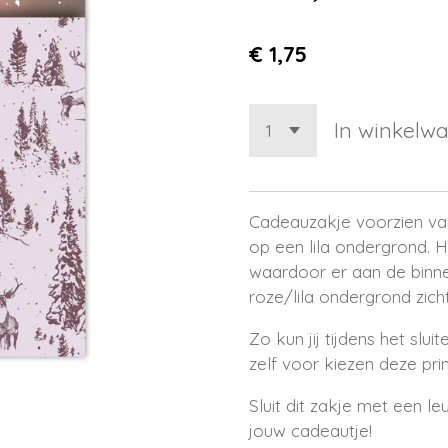
€ 1,75
In winkelw
Cadeauzakje voorzien van
op een lila ondergrond. H
waardoor er aan de binn
roze/lila ondergrond zicht
Zo kun jij tijdens het sl
zelf voor kiezen deze print
Sluit dit zakje met een leu
jouw cadeautje!