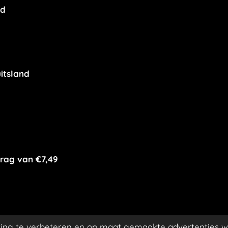
nd
itsland
rag van €7,49
ing te verbeteren en op maat gemaakte advertenties w