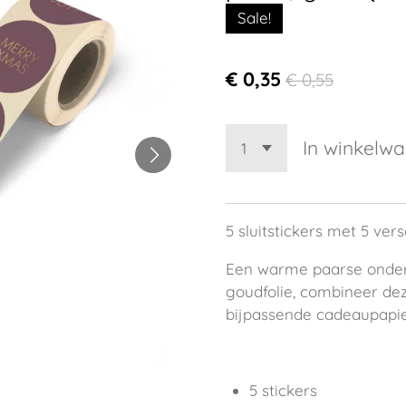
Sale!
€ 0,35
€ 0,55
In winkelw
5 sluitstickers met 5 ver
Een warme paarse onderg
goudfolie, combineer dez
bijpassende cadeaupapie
5 stickers