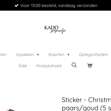
Voor 13:00 besteld, vandaag verzonden
cten
Inpakken
Kaarten
Gelegenheden
Sale
Koopjeshoek
Sticker - Christ
paars/goud (5 s