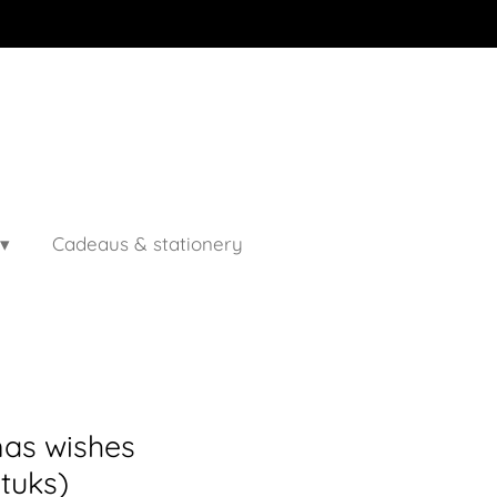
Cadeaus & stationery
mas wishes
tuks)