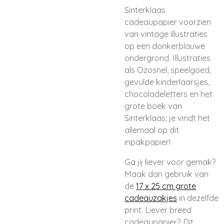
Sinterklaas
cadeaupapier voorzien
van vintage illustraties
op een donkerblauwe
ondergrond. Illustraties
als Ozosnel, speelgoed,
gevulde kinderlaarsjes,
chocoladeletters en het
grote boek van
Sinterklaas; je vindt het
allemaal op dit
inpakpapier!
Ga jij liever voor gemak?
Maak dan gebruik van
de
17 x 25 cm grote
cadeauzakjes
in dezelfde
print. Liever breed
cadeaupapier? Dit