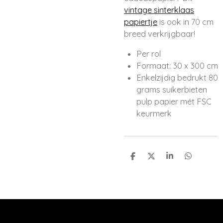
vintage sinterklaas
papiertje
is ook in 70 cm
breed verkrijgbaar!
Per rol
Formaat: 30 x 300 cm
Enkelzijdig bedrukt 80
grams suikerbieten
pulp papier mét FSC
keurmerk
D
D
S
D
e
e
h
e
l
e
a
l
e
l
r
e
n
e
n