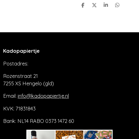
D
D
S
D
e
e
h
e
l
e
a
l
e
l
r
e
n
e
n
Kadopapiertje
Postadres:
Rozenstraat 21
7255 XS Hengelo (gld)
Email:
info@kadopapiertje.nl
KVK: 71831843
Bank: NL14 RABO 0373 1472 60