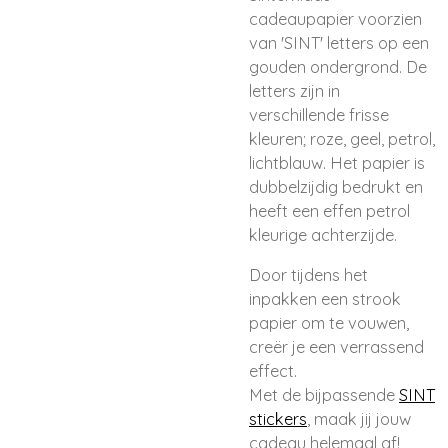
cadeaupapier voorzien
van 'SINT' letters op een
gouden ondergrond. De
letters zijn in
verschillende frisse
kleuren; roze, geel, petrol,
lichtblauw. Het papier is
dubbelzijdig bedrukt en
heeft een effen petrol
kleurige achterzijde.
Door tijdens het
inpakken een strook
papier om te vouwen,
creër je een verrassend
effect.
Met de bijpassende
SINT
stickers
, maak jij jouw
cadeau helemaal af!