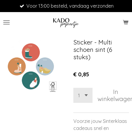
Voor 13:00 besteld, vandaag verzonden
Ga
direct
naar
de
hoofdinhoud
Sticker - Multi
schoen sint (6
stuks)
€ 0,85
In
winkelwage
Voorzie jouw Sinterklaas
cadeaus snel en