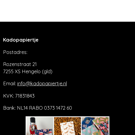
e
e
h
e
l
e
a
l
e
l
r
e
n
e
n
Kadopapiertje
Postadres:
Rozenstraat 21
7255 XS Hengelo (gld)
Email:
info@kadopapiertje.nl
KVK: 71831843
Bank: NL14 RABO 0373 1472 60