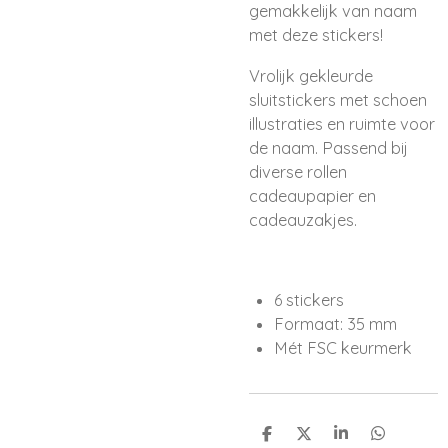
gemakkelijk van naam
met deze stickers!
Vrolijk gekleurde
sluitstickers met schoen
illustraties en ruimte voor
de naam. Passend bij
diverse rollen
cadeaupapier en
cadeauzakjes.
6 stickers
Formaat: 35 mm
Mét FSC keurmerk
D
D
S
D