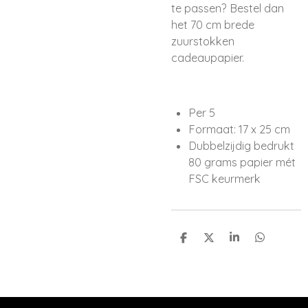
te passen? Bestel dan
het 70 cm brede
zuurstokken
cadeaupapier.
Per 5
Formaat: 17 x 25 cm
Dubbelzijdig bedrukt
80 grams papier mét
FSC keurmerk
D
D
S
D
e
e
h
e
l
e
a
l
e
l
r
e
n
e
n