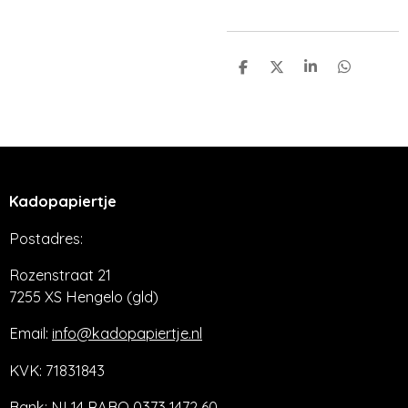
D
D
S
D
e
e
h
e
l
e
a
l
e
l
r
e
n
e
n
Kadopapiertje
Postadres:
Rozenstraat 21
7255 XS Hengelo (gld)
Email:
info@kadopapiertje.nl
KVK: 71831843
Bank: NL14 RABO 0373 1472 60