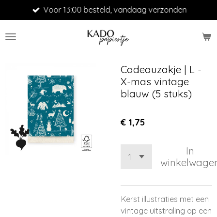
Voor 13:00 besteld, vandaag verzonden
Ga
direct
naar
de
hoofdinhoud
Cadeauzakje | L -
X-mas vintage
blauw (5 stuks)
€ 1,75
In
winkelwage
Kerst illustraties met een
vintage uitstraling op een