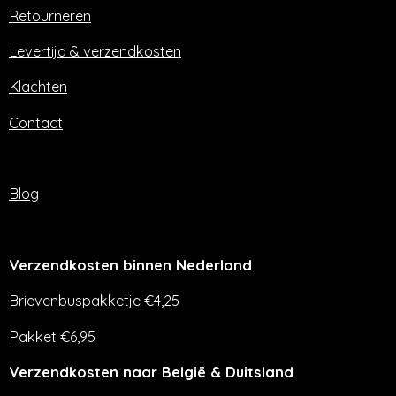
o
r
Retourneren
k
a
m
Levertijd & verzendkosten
Klachten
Contact
Blog
Verzendkosten binnen Nederland
Brievenbuspakketje €4,25
Pakket €6,95
Verzendkosten naar België & Duitsland