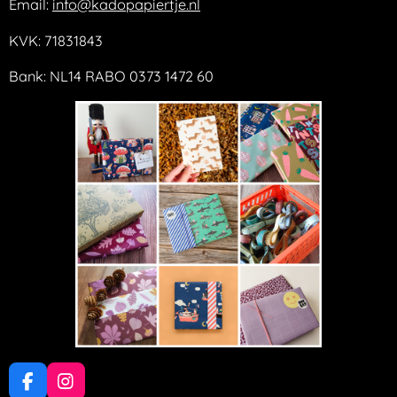
Email:
info@kadopapiertje.nl
KVK: 71831843
Bank: NL14 RABO 0373 1472 60
F
I