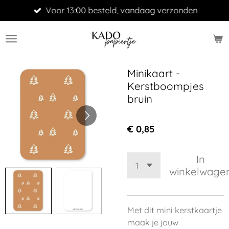
Voor 13:00 besteld, vandaag verzonden
Ga
direct
naar
de
hoofdinhoud
Minikaart -
Kerstboompjes
bruin
€ 0,85
In
winkelwage
Met dit mini kerstkaartje
maak je jouw