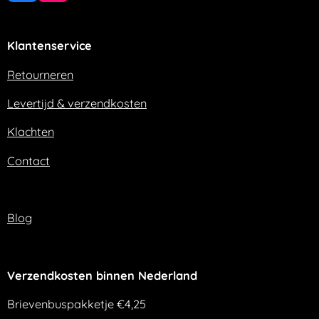
a
n
c
s
e
t
Klantenservice
b
a
o
g
o
r
Retourneren
k
a
m
Levertijd & verzendkosten
Klachten
Contact
Blog
Verzendkosten binnen Nederland
Brievenbuspakketje €4,25