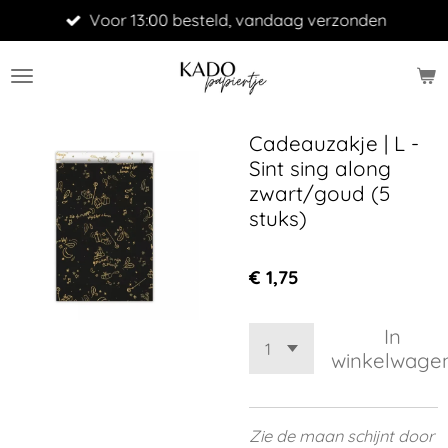
Voor 13:00 besteld, vandaag verzonden
Ga
direct
naar
de
hoofdinhoud
Cadeauzakje | L -
Sint sing along
zwart/goud (5
stuks)
€ 1,75
In
winkelwage
Zie de maan schijnt door