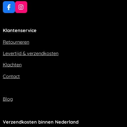
F
I
a
n
c
s
e
t
Klantenservice
b
a
o
g
o
r
Retourneren
k
a
m
Levertijd & verzendkosten
Klachten
Contact
Blog
Verzendkosten binnen Nederland