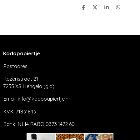
D
D
S
D
e
e
h
e
l
e
a
l
e
l
r
e
n
e
n
Kadopapiertje
Postadres:
Rozenstraat 21
7255 XS Hengelo (gld)
Email:
info@kadopapiertje.nl
KVK: 71831843
Bank: NL14 RABO 0373 1472 60