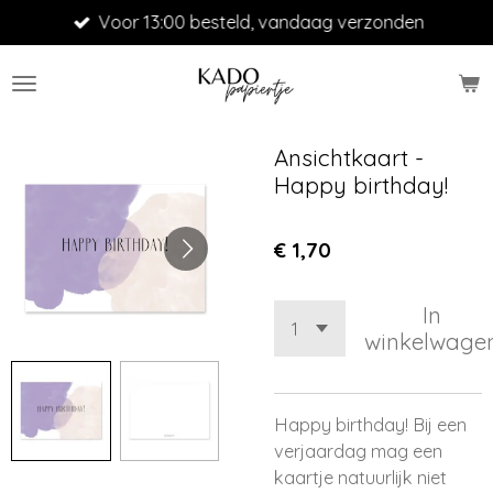
Voor 13:00 besteld, vandaag verzonden
Ga
direct
naar
de
hoofdinhoud
Ansichtkaart -
Happy birthday!
€ 1,70
In
winkelwage
Happy birthday! Bij een
verjaardag mag een
kaartje natuurlijk niet