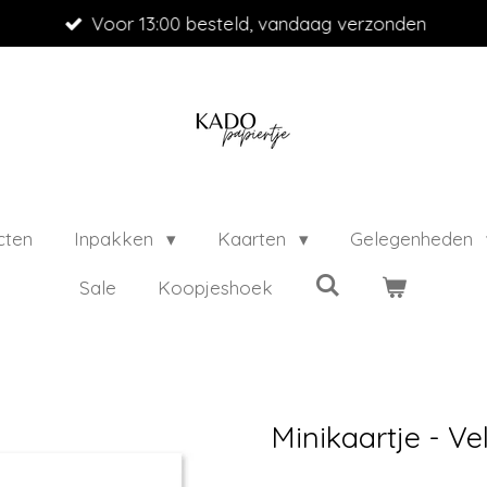
Voor 13:00 besteld, vandaag verzonden
cten
Inpakken
Kaarten
Gelegenheden
Sale
Koopjeshoek
Minikaartje - V