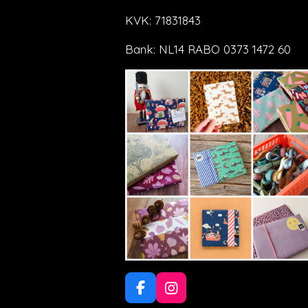
KVK: 71831843
Bank: NL14 RABO 0373 1472 60
F
I
a
n