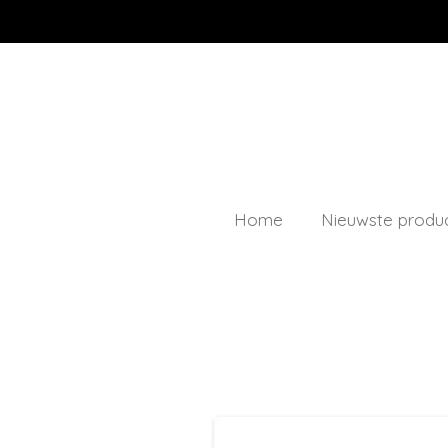
Ga
direct
naar
de
hoofdinhoud
Home
Nieuwste produ