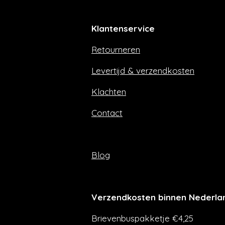
c
s
e
t
Klantenservice
b
a
o
g
Retourneren
o
r
k
a
m
Levertijd & verzendkosten
Klachten
Contact
Blog
Verzendkosten binnen Nederla
Brievenbuspakketje €4,25