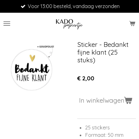
Voor 13:00 besteld, vandaag verzonden
Ga
direct
naar
de
hoofdinhoud
Sticker - Bedankt
fijne klant (25
stuks)
€ 2,00
In winkelwagen
25 stickers
Formaat: 50 mm