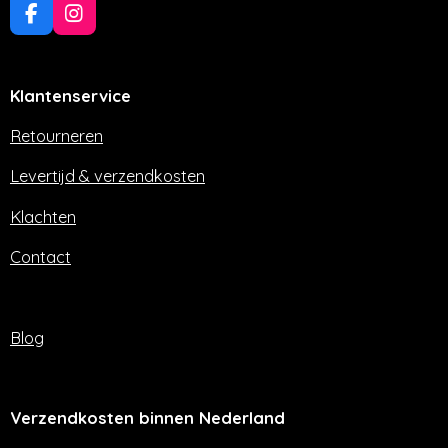
F
I
a
n
c
s
e
t
Klantenservice
b
a
o
g
o
r
Retourneren
k
a
m
Levertijd & verzendkosten
Klachten
Contact
Blog
Verzendkosten binnen Nederland