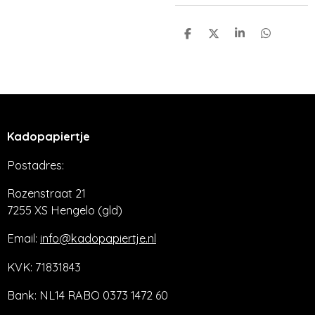
D
D
S
D
e
e
h
e
l
e
a
l
e
l
r
e
n
e
n
Kadopapiertje
Postadres:
Rozenstraat 21
7255 XS Hengelo (gld)
Email:
info@kadopapiertje.nl
KVK: 71831843
Bank: NL14 RABO 0373 1472 60