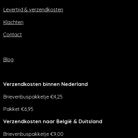
k
a
m
Levertijd & verzendkosten
Klachten
Contact
Blog
Verzendkosten binnen Nederland
Brievenbuspakketje €4,25
Pakket €6,95
Verzendkosten naar België & Duitsland
Brievenbuspakketje €9,00