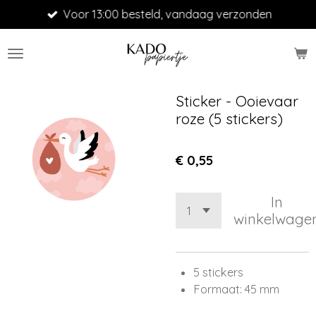
Voor 13:00 besteld, vandaag verzonden
Ga
direct
naar
de
hoofdinhoud
Sticker - Ooievaar
roze (5 stickers)
€ 0,55
In
winkelwage
5 stickers
Formaat: 45 mm