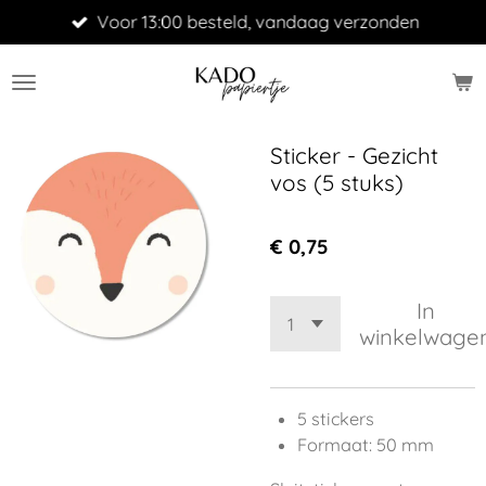
Voor 13:00 besteld, vandaag verzonden
Ga
direct
naar
de
hoofdinhoud
Sticker - Gezicht
vos (5 stuks)
€ 0,75
In
winkelwage
5 stickers
Formaat: 50 mm