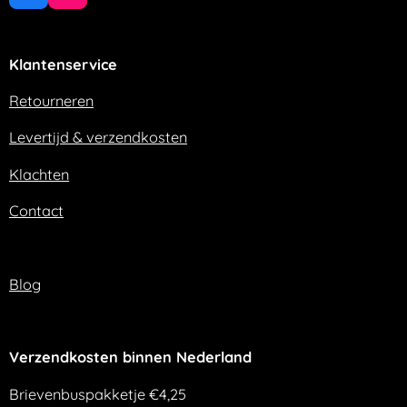
a
n
c
s
e
t
Klantenservice
b
a
o
g
o
r
Retourneren
k
a
m
Levertijd & verzendkosten
Klachten
Contact
Blog
Verzendkosten binnen Nederland
Brievenbuspakketje €4,25