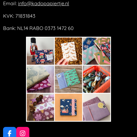
Email:
info@kadopapiertje.nl
KVK: 71831843
Bank: NL14 RABO 0373 1472 60
F
I