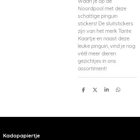
Waan je op de
Noordpool met deze
schattige pinguin
stickers! De sluitstickers
zijn van het merk Tante
Kaartje en naast deze
leuke pinguin, vind je nog
véél meer dieren
gezichtjes in ons
assortiment!
D
D
S
D
e
e
h
e
l
e
a
l
e
l
r
e
n
e
n
Kadopapiertje