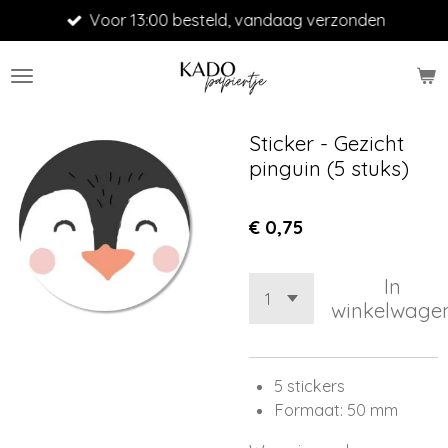
Voor 13:00 besteld, vandaag verzonden
Ga
direct
naar
de
hoofdinhoud
Sticker - Gezicht
pinguin (5 stuks)
€ 0,75
In
winkelwage
5 stickers
Formaat: 50 mm