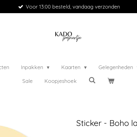
Voor 13:00 besteld, vandaag verzonden
cten
Inpakken
Kaarten
Gelegenheden
Sale
Koopjeshoek
Sticker - Boho l