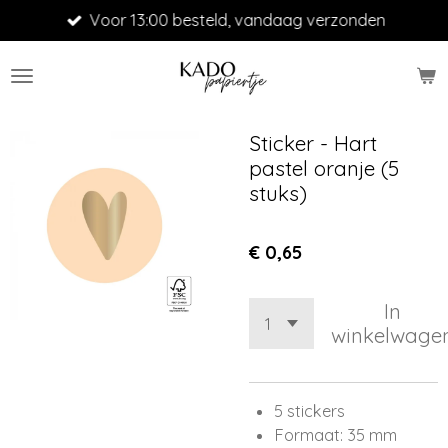
Voor 13:00 besteld, vandaag verzonden
Ga
direct
naar
de
hoofdinhoud
Sticker - Hart
pastel oranje (5
stuks)
€ 0,65
In
winkelwage
5 stickers
Formaat: 35 mm