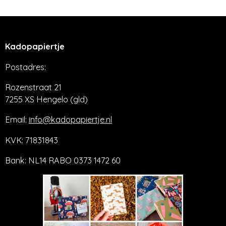
e
l
r
e
n
e
n
Kadopapiertje
Postadres:
Rozenstraat 21
7255 XS Hengelo (gld)
Email:
info@kadopapiertje.nl
KVK: 71831843
Bank: NL14 RABO 0373 1472 60