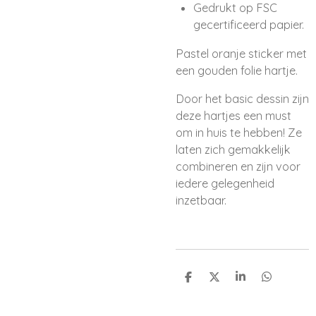
Gedrukt op FSC
gecertificeerd papier.
Pastel oranje sticker met
een gouden folie hartje.
Door het basic dessin zijn
deze hartjes een must
om in huis te hebben! Ze
laten zich gemakkelijk
combineren en zijn voor
iedere gelegenheid
inzetbaar.
D
D
S
D
e
e
h
e
l
e
a
l