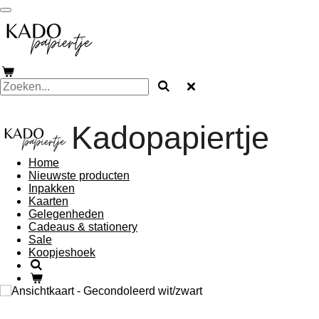
Ga
direct
naar
de
hoofdinhoud
Kadopapiertje
Home
Nieuwste producten
Inpakken
Kaarten
Gelegenheden
Cadeaus & stationery
Sale
Koopjeshoek