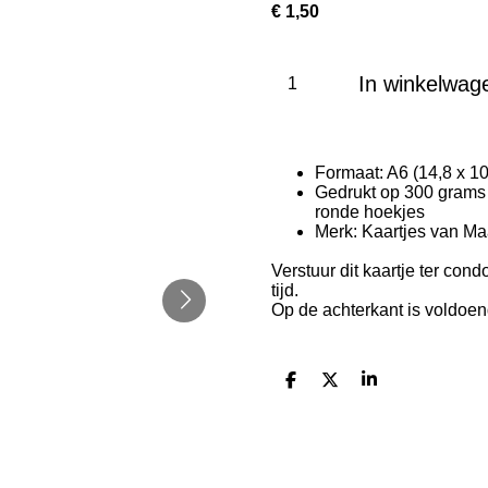
€ 1,50
In winkelwag
Formaat: A6 (14,8 x 1
Gedrukt op 300 grams (
ronde hoekjes
Merk: Kaartjes van Ma
Verstuur dit kaartje ter cond
tijd.
Op de achterkant is voldoen
D
D
S
e
e
h
l
e
a
e
l
r
n
e