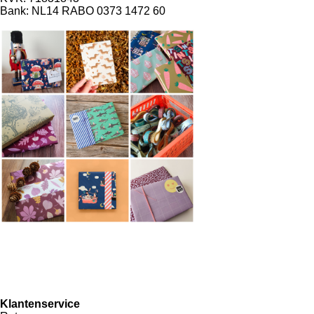
Bank: NL14 RABO 0373 1472 60
F
I
a
n
c
s
e
t
Klantenservice
b
a