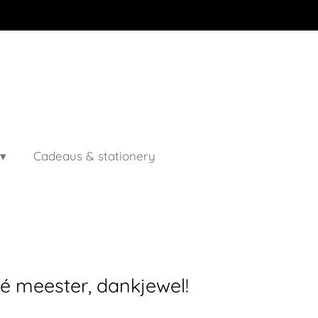
Cadeaus & stationery
Hé meester, dankjewel!