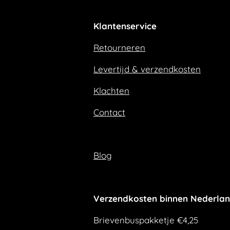
c
s
e
t
Klantenservice
b
a
o
g
Retourneren
o
r
k
a
m
Levertijd & verzendkosten
Klachten
Contact
Blog
Verzendkosten binnen Nederla
Brievenbuspakketje €4,25