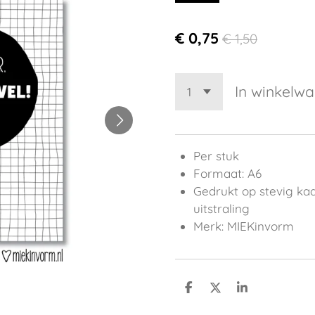
€ 0,75
€ 1,50
In winkelw
Per stuk
Formaat: A6
Gedrukt op stevig ka
uitstraling
Merk: MIEKinvorm
D
D
S
e
e
h