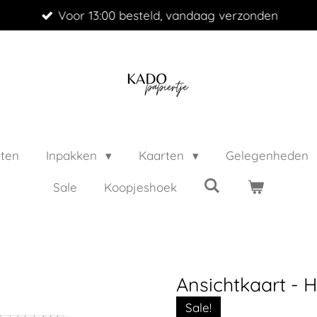
Voor 13:00 besteld, vandaag verzonden
cten
Inpakken
Kaarten
Gelegenheden
Sale
Koopjeshoek
Ansichtkaart - 
Sale!