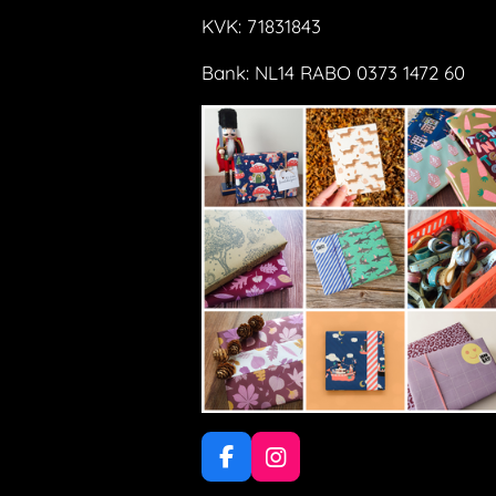
KVK: 71831843
Bank: NL14 RABO 0373 1472 60
F
I
a
n