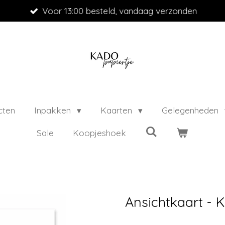
Voor 13:00 besteld, vandaag verzonden
cten
Inpakken
Kaarten
Gelegenheden
Sale
Koopjeshoek
Ansichtkaart - 