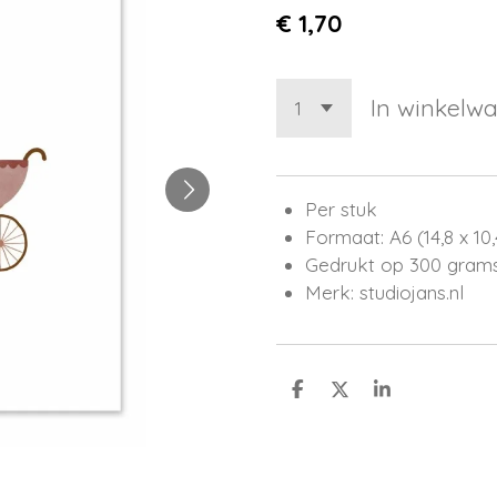
€ 1,70
In winkelw
Per stuk
Formaat: A6 (14,8 x 10
Gedrukt op 300 gram
Merk: studiojans.nl
D
D
S
e
e
h
l
e
a
e
l
r
n
e