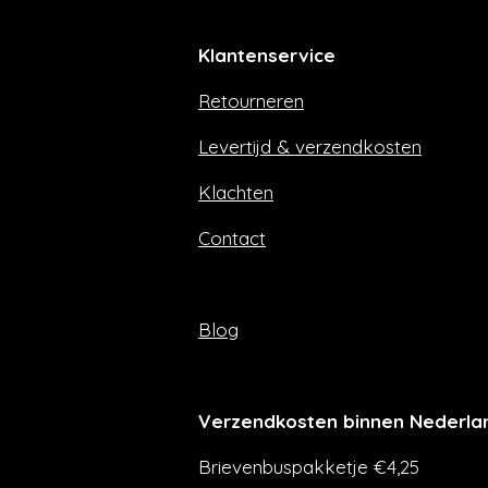
c
s
e
t
Klantenservice
b
a
o
g
Retourneren
o
r
k
a
m
Levertijd & verzendkosten
Klachten
Contact
Blog
Verzendkosten binnen Nederla
Brievenbuspakketje €4,25