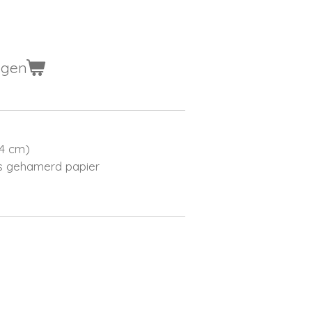
agen
,4 cm)
s gehamerd papier