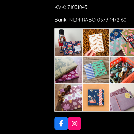
KVK: 71831843
Bank: NL14 RABO 0373 1472 60
F
I
a
n