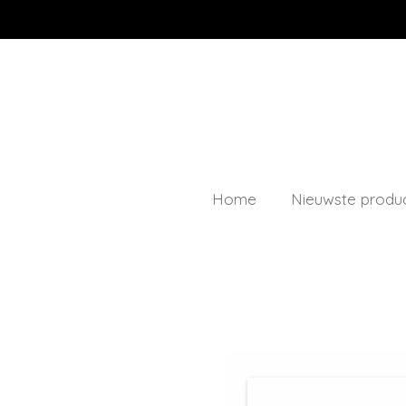
Ga
direct
naar
de
hoofdinhoud
Home
Nieuwste produ