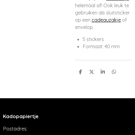
helemaal af! Ook leuk te
gebruiken als sluitsticker
op een
cadeauzakje
of
envelop.
5 stickers
Formaat: 40 mm
D
D
S
D
e
e
h
e
l
e
a
l
e
l
r
e
n
e
n
Kadopapiertje
Postadres: