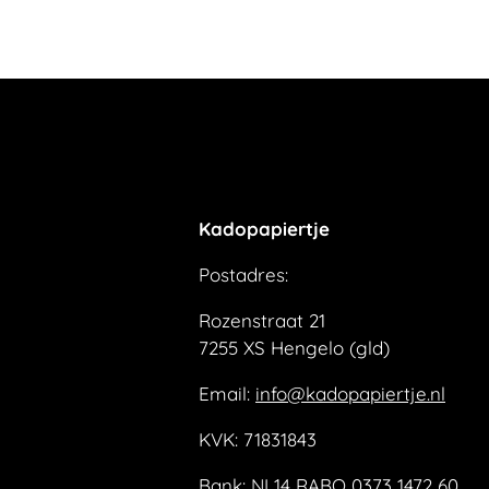
Kadopapiertje
Postadres:
Rozenstraat 21
7255 XS Hengelo (gld)
Email:
info@kadopapiertje.nl
KVK: 71831843
Bank: NL14 RABO 0373 1472 60