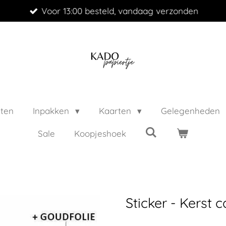
Voor 13:00 besteld, vandaag verzonden
cten
Inpakken
Kaarten
Gelegenheden
Sale
Koopjeshoek
Sticker - Kerst 