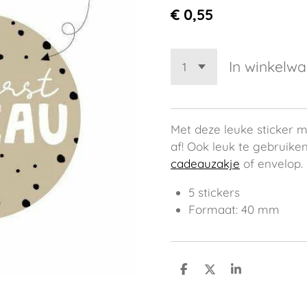
€ 0,55
In winkelw
Met deze leuke sticker 
af! Ook leuk te gebruiken
cadeauzakje
of envelop.
5 stickers
Formaat: 40 mm
D
D
S
e
e
h
l
e
a