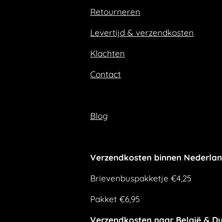
o
g
Retourneren
o
r
k
a
m
Levertijd & verzendkosten
Klachten
Contact
Blog
Verzendkosten binnen Nederla
Brievenbuspakketje €4,25
Pakket €6,95
Verzendkosten naar België & Du