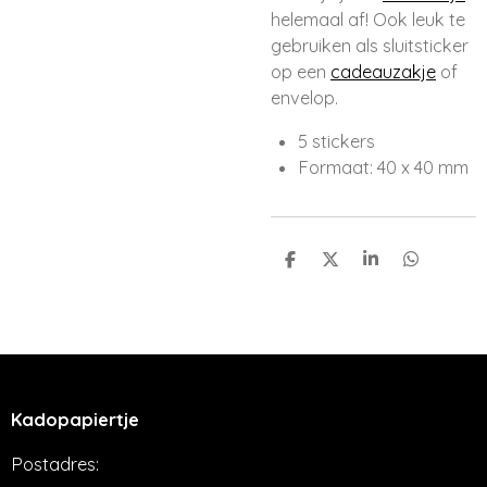
helemaal af! Ook leuk te
gebruiken als sluitsticker
op een
cadeauzakje
of
envelop.
5 stickers
Formaat: 40 x 40 mm
D
D
S
D
e
e
h
e
l
e
a
l
e
l
r
e
n
e
n
Kadopapiertje
Postadres: