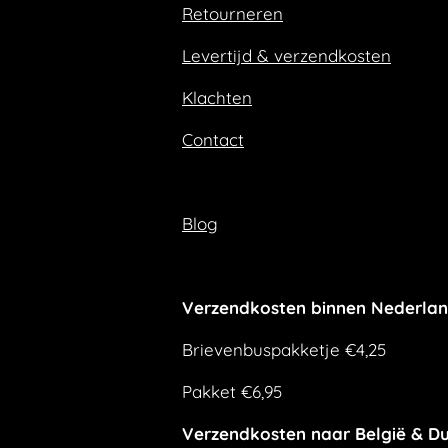
Retourneren
o
r
k
a
m
Levertijd & verzendkosten
Klachten
Contact
Blog
Verzendkosten binnen Nederla
Brievenbuspakketje €4,25
Pakket €6,95
Verzendkosten naar België & Du