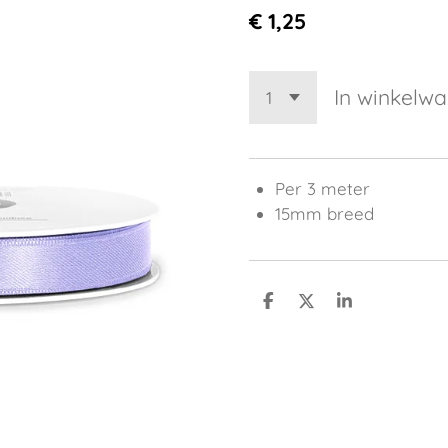
€ 1,25
In winkelw
Per 3 meter
15mm breed
D
D
S
e
e
h
l
e
a
e
l
r
n
e