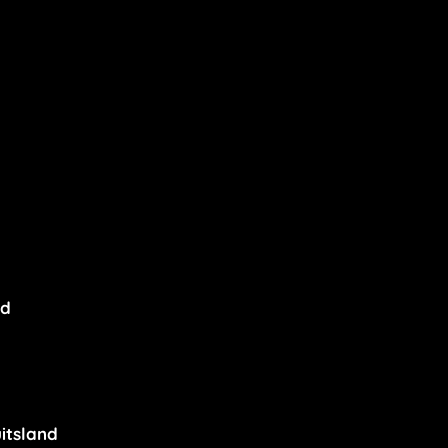
nd
itsland