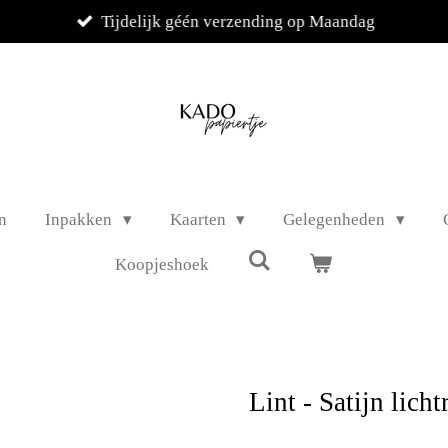
Tijdelijk géén verzending op Maandag
n
Inpakken
Kaarten
Gelegenheden
Koopjeshoek
Lint - Satijn licht