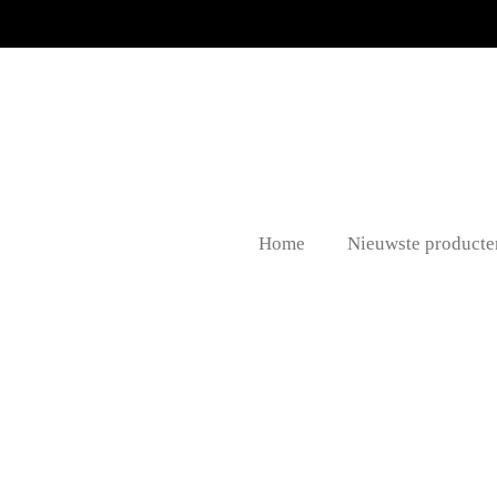
Ga
direct
naar
de
hoofdinhoud
Home
Nieuwste producte