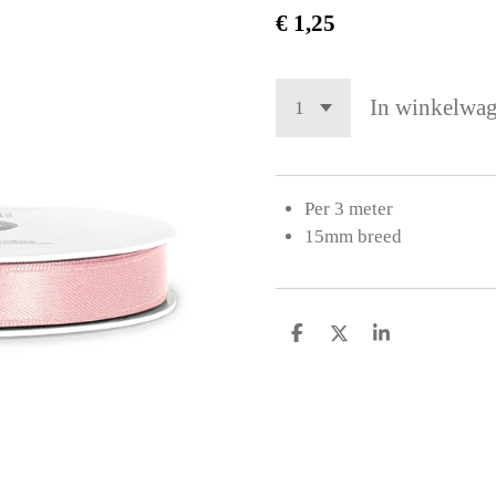
€ 1,25
In winkelwa
Per 3 meter
15mm breed
D
D
S
e
e
h
l
e
a
e
l
r
n
e