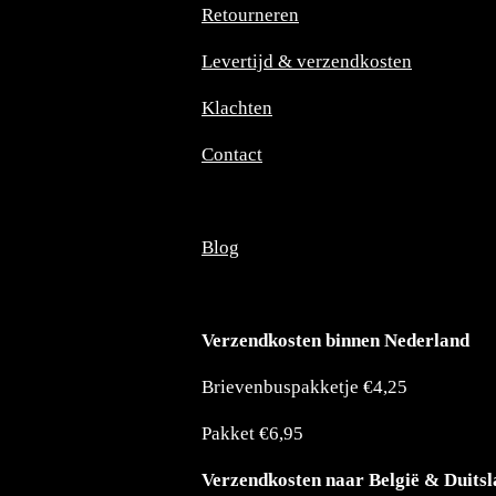
Retourneren
o
r
k
a
m
Levertijd & verzendkosten
Klachten
Contact
Blog
Verzendkosten binnen Nederland
Brievenbuspakketje €4,25
Pakket €6,95
Verzendkosten naar België & Duits