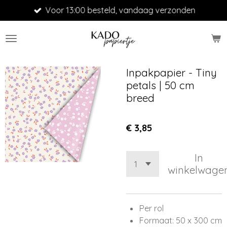
Voor 13:00 besteld, vandaag verzonden
Ga
direct
naar
de
hoofdinhoud
Inpakpapier - Tiny
petals | 50 cm
breed
€ 3,85
In
winkelwage
Per rol
Formaat: 50 x 300 cm