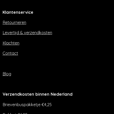
c
s
e
t
Klantenservice
b
a
o
g
o
r
Retourneren
k
a
m
Levertijd & verzendkosten
Klachten
Contact
Blog
Verzendkosten binnen Nederland
Brievenbuspakketje €4,25