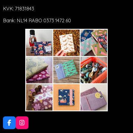
KVK: 71831843
Bank: NL14 RABO 0373 1472 60
F
I
a
n