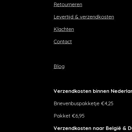
Retourneren
o
r
k
a
m
Levertijd & verzendkosten
Klachten
Contact
Blog
Verzendkosten binnen Nederla
Brievenbuspakketje €4,25
Pakket €6,95
Verzendkosten naar België & D