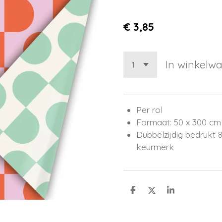
€ 3,85
In winkelw
Per rol
Formaat: 50 x 300 cm
Dubbelzijdig bedrukt
keurmerk
D
D
S
e
e
h
l
e
a
e
l
r