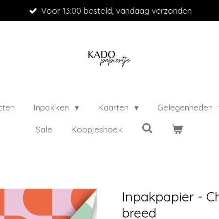
Voor 13:00 besteld, vandaag verzonden
cten
Inpakken
Kaarten
Gelegenheden
Sale
Koopjeshoek
Inpakpapier - C
breed