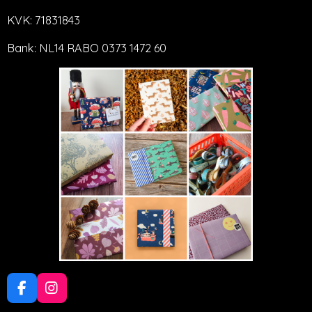
KVK: 71831843
Bank: NL14 RABO 0373 1472 60
F
I
a
n