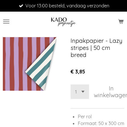
Voor 13:00 besteld, vandaag verzonden
Ga
direct
naar
de
hoofdinhoud
Inpakpapier - Lazy
stripes | 50 cm
breed
€ 3,85
In
winkelwage
Per rol
Formaat: 50 x 300 cm