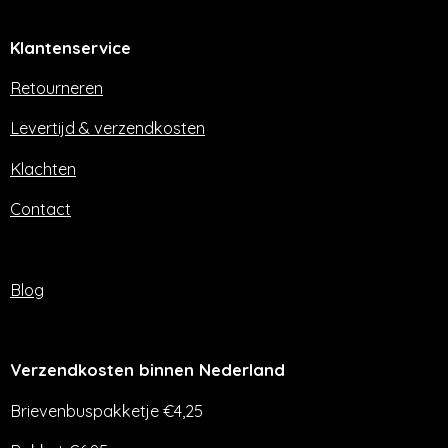
c
s
e
t
Klantenservice
b
a
o
g
o
r
Retourneren
k
a
m
Levertijd & verzendkosten
Klachten
Contact
Blog
Verzendkosten binnen Nederland
Brievenbuspakketje €4,25