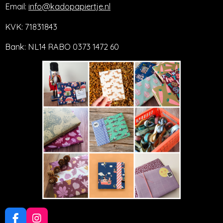
Email:
info@kadopapiertje.nl
KVK: 71831843
Bank: NL14 RABO 0373 1472 60
F
I