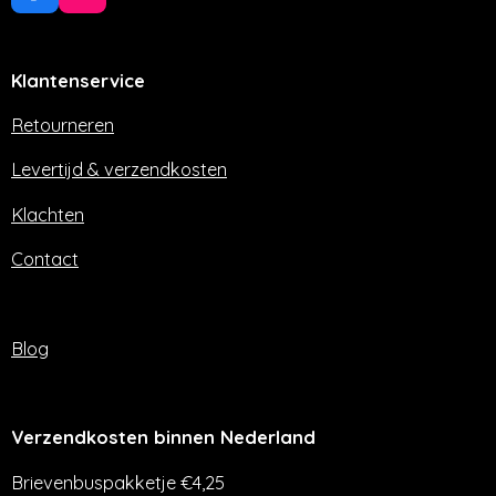
a
n
c
s
e
t
Klantenservice
b
a
o
g
o
r
Retourneren
k
a
m
Levertijd & verzendkosten
Klachten
Contact
Blog
Verzendkosten binnen Nederland
Brievenbuspakketje €4,25