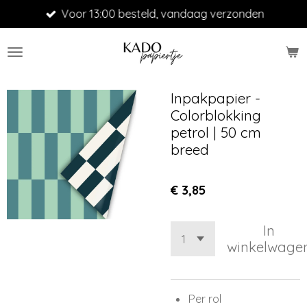
Voor 13:00 besteld, vandaag verzonden
Ga
direct
naar
de
hoofdinhoud
Inpakpapier -
Colorblokking
petrol | 50 cm
breed
€ 3,85
In
winkelwage
Per rol