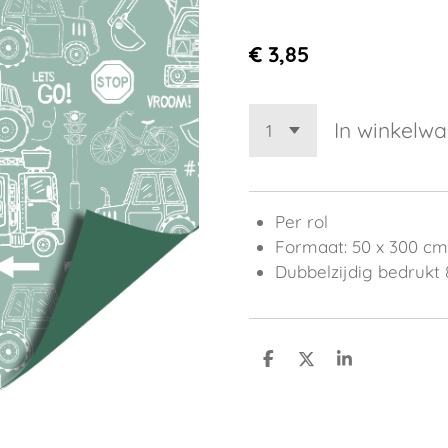
€ 3,85
In winkelw
Per rol
Formaat: 50 x 300 cm
Dubbelzijdig bedrukt
D
D
S
e
e
h
l
e
a
e
l
r
n
e