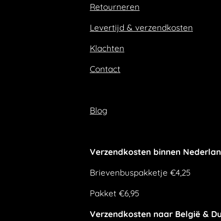
Retourneren
o
r
k
a
m
Levertijd & verzendkosten
Klachten
Contact
Blog
Verzendkosten binnen Nederla
Brievenbuspakketje €4,25
Pakket €6,95
Verzendkosten naar België & Du