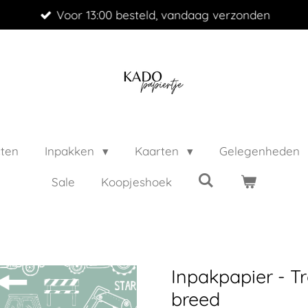
Voor 13:00 besteld, vandaag verzonden
cten
Inpakken
Kaarten
Gelegenheden
Sale
Koopjeshoek
Inpakpapier - Tr
breed