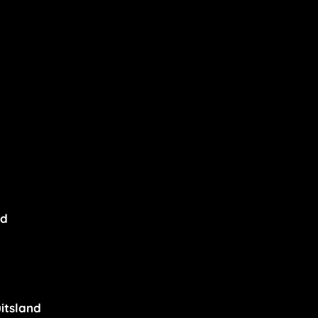
nd
itsland