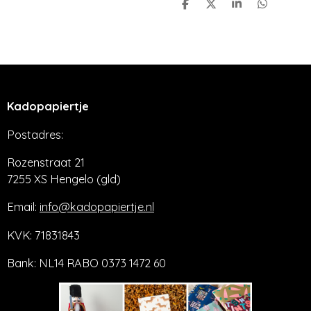
D
D
S
D
e
e
h
e
l
e
a
l
e
l
r
e
n
e
n
Kadopapiertje
Postadres:
Rozenstraat 21
7255 XS Hengelo (gld)
Email:
info@kadopapiertje.nl
KVK: 71831843
Bank: NL14 RABO 0373 1472 60