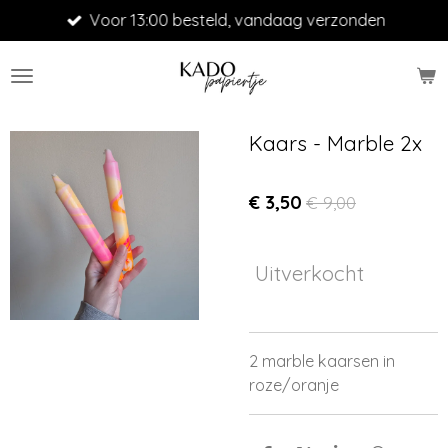
Voor 13:00 besteld, vandaag verzonden
Ga
direct
naar
de
hoofdinhoud
Kaars - Marble 2x
€ 3,50
€ 9,00
Uitverkocht
2 marble kaarsen in
roze/oranje