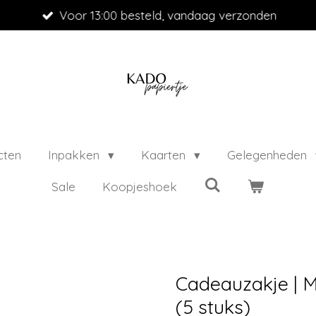
Voor 13:00 besteld, vandaag verzonden
cten
Inpakken
Kaarten
Gelegenheden
Sale
Koopjeshoek
Cadeauzakje | M
(5 stuks)