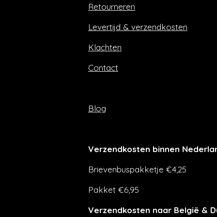
Retourneren
o
r
k
a
m
Levertijd & verzendkosten
Klachten
Contact
Blog
Verzendkosten binnen Nederla
Brievenbuspakketje €4,25
Pakket €6,95
Verzendkosten naar België & D