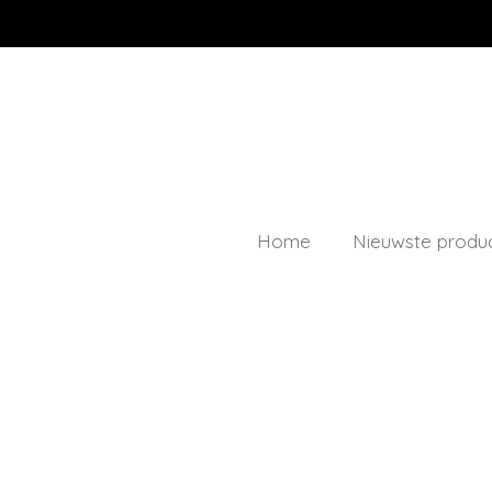
Ga
direct
naar
de
hoofdinhoud
Home
Nieuwste produ