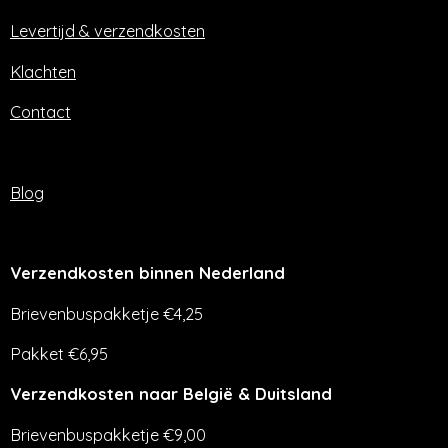
k
a
m
Levertijd & verzendkosten
Klachten
Contact
Blog
Verzendkosten binnen Nederland
Brievenbuspakketje €4,25
Pakket €6,95
Verzendkosten naar België & Duitsland
Brievenbuspakketje €9,00