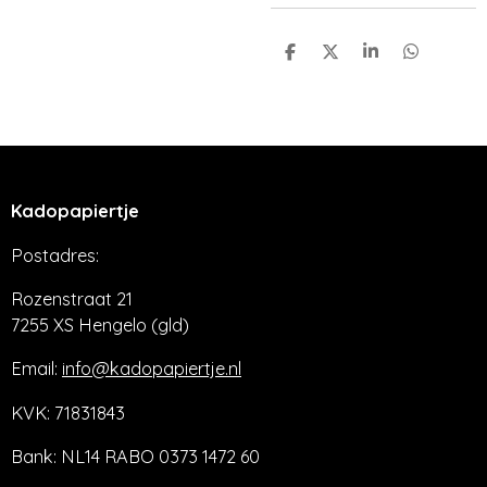
D
D
S
D
e
e
h
e
l
e
a
l
e
l
r
e
n
e
n
Kadopapiertje
Postadres:
Rozenstraat 21
7255 XS Hengelo (gld)
Email:
info@kadopapiertje.nl
KVK: 71831843
Bank: NL14 RABO 0373 1472 60