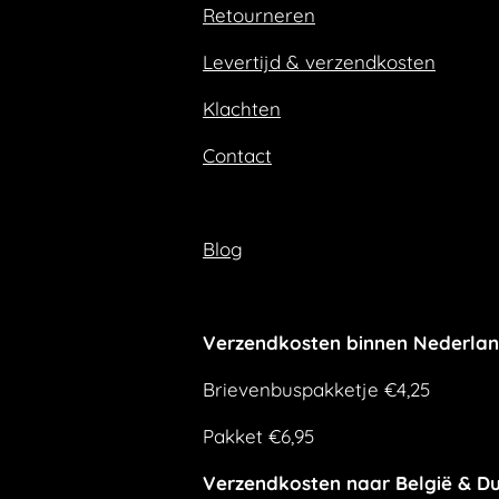
Retourneren
o
r
k
a
m
Levertijd & verzendkosten
Klachten
Contact
Blog
Verzendkosten binnen Nederla
Brievenbuspakketje €4,25
Pakket €6,95
Verzendkosten naar België & Du