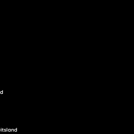
nd
itsland