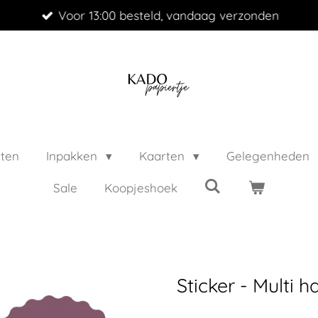
Voor 13:00 besteld, vandaag verzonden
cten
Inpakken
Kaarten
Gelegenheden
Sale
Koopjeshoek
Sticker - Multi 