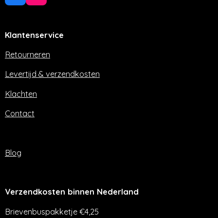
a
n
c
s
e
t
Klantenservice
b
a
o
g
o
r
Retourneren
k
a
m
Levertijd & verzendkosten
Klachten
Contact
Blog
Verzendkosten binnen Nederland
Brievenbuspakketje €4,25