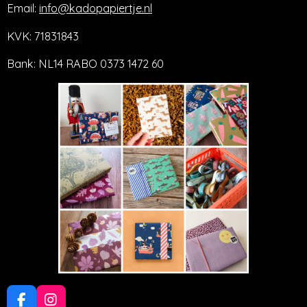
Email:
info@kadopapiertje.nl
KVK: 71831843
Bank: NL14 RABO 0373 1472 60
F
I