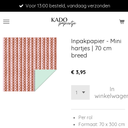
Voor 13:00 besteld, vandaag verzonden
Ga
direct
naar
de
hoofdinhoud
Inpakpapier - Mini
hartjes | 70 cm
breed
€ 3,95
In
winkelwage
Per rol
Formaat: 70 x 300 cm