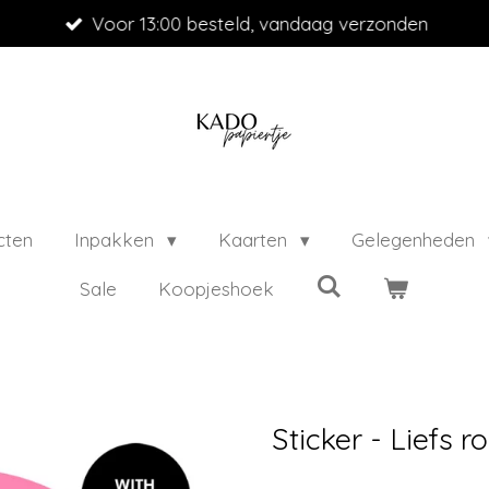
Voor 13:00 besteld, vandaag verzonden
cten
Inpakken
Kaarten
Gelegenheden
Sale
Koopjeshoek
Sticker - Liefs r