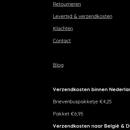
Retourneren
o
r
k
a
m
Levertijd & verzendkosten
Klachten
Contact
Blog
Verzendkosten binnen Nederla
Brievenbuspakketje €4,25
Pakket €6,95
Verzendkosten naar België & D