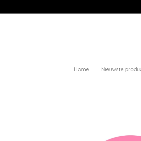
Ga
direct
naar
de
hoofdinhoud
Home
Nieuwste produ