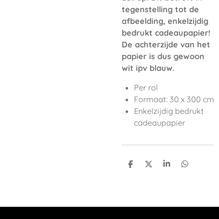
tegenstelling tot de
afbeelding, enkelzijdig
bedrukt cadeaupapier!
De achterzijde van het
papier is dus gewoon
wit ipv blauw.
Per rol
Formaat: 30 x 300 cm
Enkelzijdig bedrukt
cadeaupapier
D
D
S
D
e
e
h
e
l
e
a
l
e
l
r
e
n
e
n