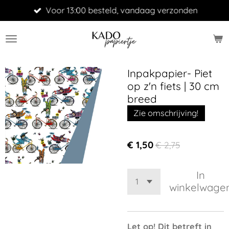
Voor 13:00 besteld, vandaag verzonden
Ga
direct
naar
de
hoofdinhoud
Inpakpapier- Piet
op z'n fiets | 30 cm
breed
Zie omschrijving!
€ 1,50
€ 2,75
In
winkelwage
Let op! Dit betreft in