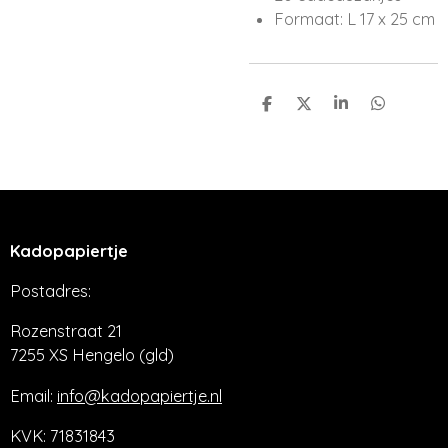
Formaat: L 17 x 25 cm
D
D
S
D
e
e
h
e
l
e
a
l
e
l
r
e
n
e
n
Kadopapiertje
Postadres:
Rozenstraat 21
7255 XS Hengelo (gld)
Email:
info@kadopapiertje.nl
KVK: 71831843