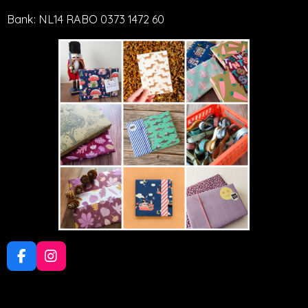
Bank: NL14 RABO 0373 1472 60
F
I
a
n
c
s
e
t