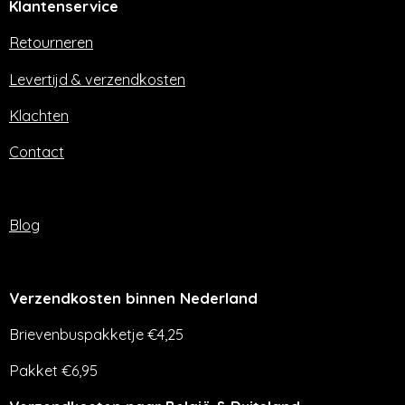
Klantenservice
b
a
o
g
o
r
Retourneren
k
a
m
Levertijd & verzendkosten
Klachten
Contact
Blog
Verzendkosten binnen Nederland
Brievenbuspakketje €4,25
Pakket €6,95