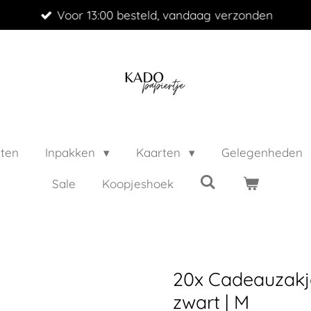
Voor 13:00 besteld, vandaag verzonden
cten
Inpakken
Kaarten
Gelegenheden
Sale
Koopjeshoek
20x Cadeauzakje
zwart | M