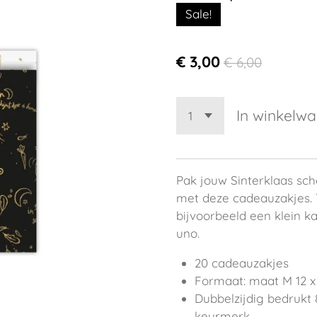
Sale!
€ 3,00
€ 6,00
In winkelw
Pak jouw Sinterklaas sch
met deze cadeauzakjes. T
bijvoorbeeld een klein k
uno.
20 cadeauzakjes
Formaat: maat M 12 x
Dubbelzijdig bedrukt
keurmerk