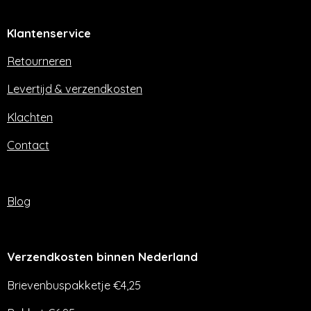
c
s
e
t
Klantenservice
b
a
o
g
o
r
Retourneren
k
a
m
Levertijd & verzendkosten
Klachten
Contact
Blog
Verzendkosten binnen Nederland
Brievenbuspakketje €4,25