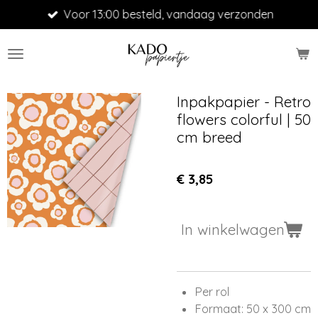
Voor 13:00 besteld, vandaag verzonden
Ga
direct
naar
de
hoofdinhoud
Inpakpapier - Retro
flowers colorful | 50
cm breed
€ 3,85
In winkelwagen
Per rol
Formaat: 50 x 300 cm