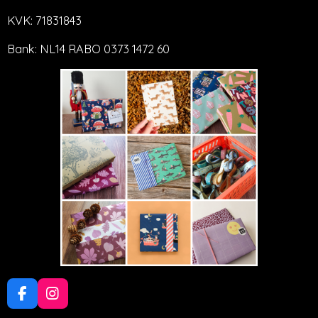
KVK: 71831843
Bank: NL14 RABO 0373 1472 60
F
I
a
n