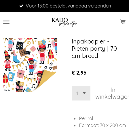
Voor 13:00 besteld, vandaag verzonden
Ga
direct
naar
de
hoofdinhoud
Inpakpapier -
Pieten party | 70
cm breed
€ 2,95
In
winkelwage
Per rol
Formaat: 70 x 200 cm