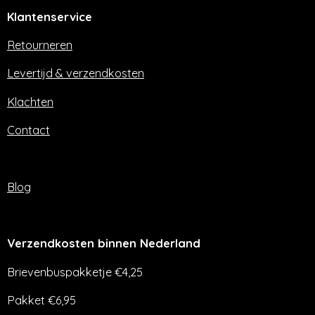
e
t
Klantenservice
b
a
o
g
o
r
Retourneren
k
a
m
Levertijd & verzendkosten
Klachten
Contact
Blog
Verzendkosten binnen Nederland
Brievenbuspakketje €4,25
Pakket €6,95