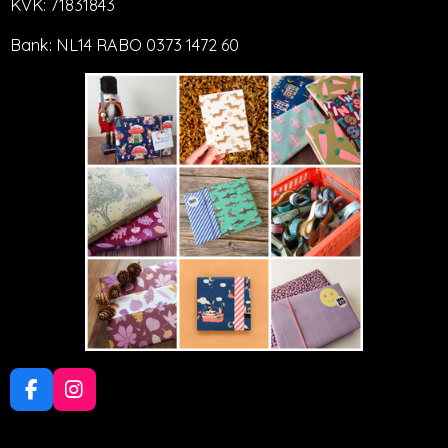
KVK: 71831843
Bank: NL14 RABO 0373 1472 60
F
I
a
n
c
s