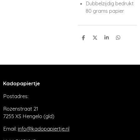
Dubbelzijdig bedrukt
80 grams papier
D
D
S
D
e
e
h
e
l
e
a
l
e
l
r
e
n
e
n
Kadopapiertje
Postadres:
Rozenstraat 21
7255 XS Hengelo (gld)
Email:
info@kadopapiertje.nl